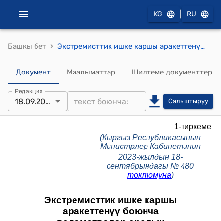
|
KG
RU
›
Башкы бет
Экстремисттик ишке каршы аракеттенүү боюнча ведомстволор аралык комиссия жөнүндө жобо (КР Министрлер Кабинетинин 2023-жылдын 18-сентябрындагы № 480 токтомуна)
Документ
Маалыматтар
Шилтеме документтер
Редакция
18.09.2023
Салыштыруу