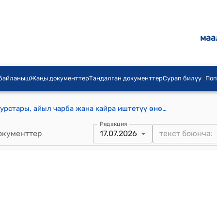
маа
 байланыш
Жаңы документтер
Тандалган документтер
Сурап билүү
Поп
Кыргыз Республикасынын Суу ресурстары, айыл чарба жана кайра иштетүү өнөр жайы министрлигине караштуу Ветеринардык кызмат жөнүндө (Кыргыз Республикасынын Министрлер Кабинетинин 2024-жылдын 7-мартындагы № 98 токтому менен бекитилди) жобо
Редакция
окументтер
17.07.2026