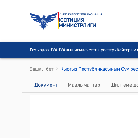
КЫРГЫЗ РЕСПУБЛИКАСЫНЫН
ЮСТИЦИЯ
МИНИСТРЛИГИ
Тез издөө ЧУА
ЧУАнын мамлекеттик реестри
Кайтарым
›
Башкы бет
Документ
Маалыматтар
Шилтеме д