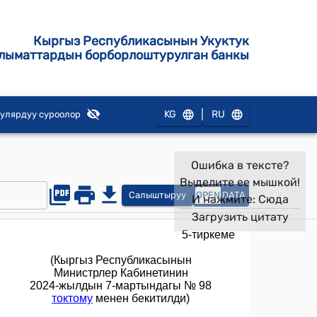
Кыргыз Республикасынын Укуктук
лыматтардын борборлоштурулган банкы
|
KG
RU
улярдуу суроолор
Ошибка в тексте?
Выделите ее мышкой!
Салыштыруу
OPEN
DATA
И нажмите:
Сюда
Загрузить цитату