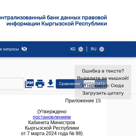
ентрализованный банк данных правовой
информации Кыргызской Республики
|
KG
RU
е запросы
Ошибка в тексте?
Выделите ее мышкой!
Сравнение
OPEN
DATA
И нажмите:
Сюда
Загрузить цитату