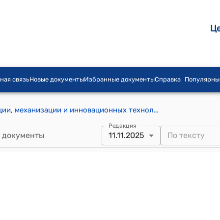
Ц
ная связь
Новые документы
Избранные документы
Справка
Популярны
Положение о Департаменте кооперации, механизации и инновационных технологий в сельском хозяйстве при Министерстве водных ресурсов, сельского хозяйства и перерабатывающей промышленности Кыргызской Республики (Утверждено постановлением Кабинета Министров Кыргызской Республики от 7 марта 2024 года № 98)
Редакция
 документы
11.11.2025