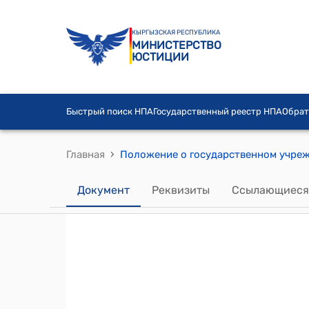
КЫРГЫЗСКАЯ РЕСПУБЛИКА
МИНИСТЕРСТВО
ЮСТИЦИИ
Быстрый поиск НПА
Государственный реестр НПА
Обрат
›
Главная
Документ
Реквизиты
Ссылающиеся