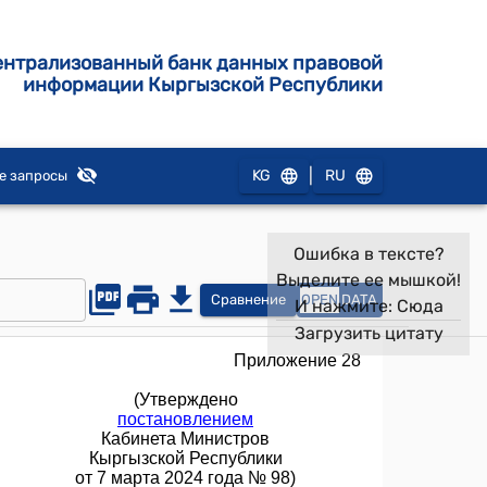
ентрализованный банк данных правовой
информации Кыргызской Республики
|
KG
RU
е запросы
Ошибка в тексте?
Выделите ее мышкой!
Сравнение
OPEN
DATA
И нажмите:
Сюда
Загрузить цитату