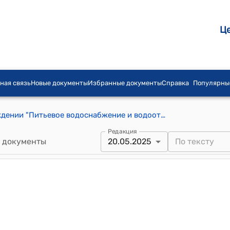
Ц
ная связь
Новые документы
Избранные документы
Справка
Популярны
Положение о государственном учреждении "Питьевое водоснабжение и водоотведение" при Службе водных ресурсов при Министерстве водных ресурсов, сельского хозяйства и перерабатывающей промышленности Кыргызской Республики (Утверждено постановлением Кабинета Министров Кыргызской Республики от 7 марта 2024 года № 98)
Редакция
 документы
20.05.2025