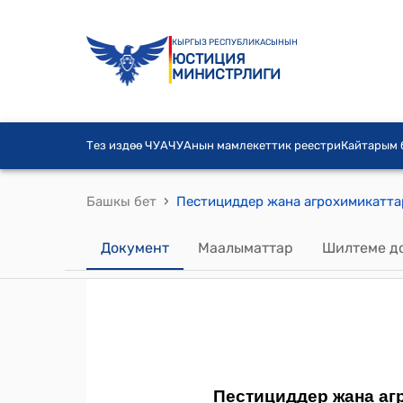
КЫРГЫЗ РЕСПУБЛИКАСЫНЫН
ЮСТИЦИЯ
МИНИСТРЛИГИ
Тез издөө ЧУА
ЧУАнын мамлекеттик реестри
Кайтарым
›
Башкы бет
Документ
Маалыматтар
Шилтеме д