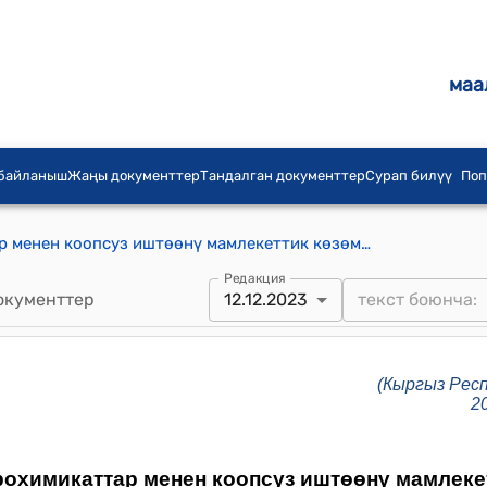
маа
 байланыш
Жаңы документтер
Тандалган документтер
Сурап билүү
Поп
Пестициддер жана агрохимикаттар менен коопсуз иштөөнү мамлекеттик көзөмөлдөө жана контролдоо жөнүндө жобо (Кыргыз Республикасынын Министрлер Кабинетинин 2023-жылдын 12-декабрындагы № 664 токтомуна)
Редакция
окументтер
12.12.2023