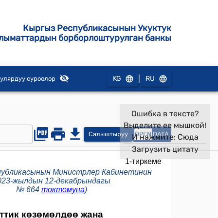
Кыргыз Республикасынын Укуктук
лыматтардын борборлоштурулган банкы
|
KG
RU
улярдуу суроолор
Ошибка в тексте?
Выделите ее мышкой!
Салыштыруу
OPEN
DATA
И нажмите:
Сюда
Загрузить цитату