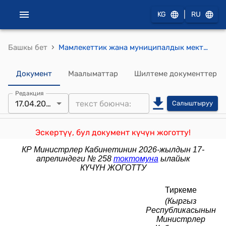
|
KG
RU
›
Башкы бет
Мамлекеттик жана муниципалдык мектепке чейинки билим берүү уюмдарынын жетекчилерин конкурстук тандап алууну өткөрүүнүн тартиби жөнүндө Жобо (Кыргыз Республикасынын Министрлер Кабинетинин 2024-жылдын 28-майындагы № 273 токтому менен бекитилди)
Документ
Маалыматтар
Шилтеме документтер
Редакция
17.04.2026
Салыштыруу
Эскертүү, бул документ күчүн жоготту!