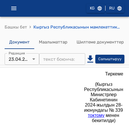
|
KG
RU
›
Башкы бет
Кыргыз Республикасынын мамлекеттик органдарын өнүктүрүү жана дем берүү фонду жөнүндө жобо (Кыргыз Республикасынын Министрлер Кабинетинин 2024-жылдын 28-июнундагы № 339 токтомуна)
Документ
Маалыматтар
Шилтеме документтер
Редакция
23.04.2026
Салыштыруу