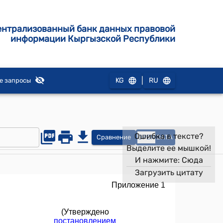
ентрализованный банк данных правовой
информации Кыргызской Республики
|
KG
RU
е запросы
Ошибка в тексте?
Сравнение
OPEN
DATA
Выделите ее мышкой!
И нажмите:
Сюда
Загрузить цитату