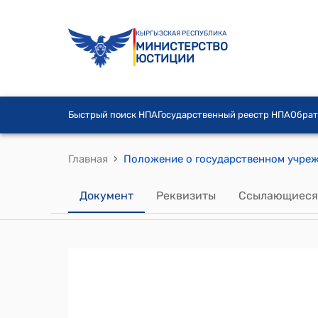
КЫРГЫЗСКАЯ РЕСПУБЛИКА
МИНИСТЕРСТВО
ЮСТИЦИИ
Быстрый поиск НПА
Государственный реестр НПА
Обрат
›
Главная
Документ
Реквизиты
Ссылающиеся