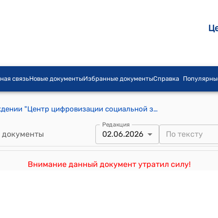
Ц
ная связь
Новые документы
Избранные документы
Справка
Популярны
Положение о государственном учреждении "Центр цифровизации социальной защиты" при Министерстве труда, социального обеспечения и миграции Кыргызской Республики (Утверждено постановлением Кабинета Министров Кыргызской Республики от 24 июня 2024 года № 334)
Редакция
 документы
02.06.2026
Внимание данный документ утратил силу!