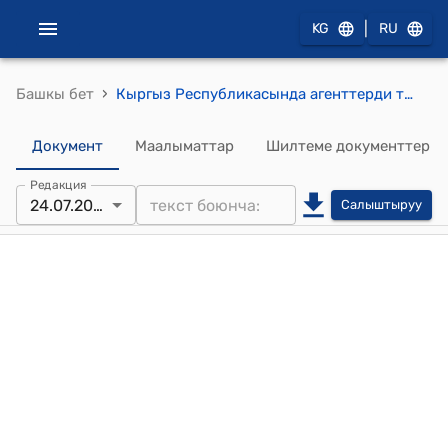
|
KG
RU
›
Башкы бет
Кыргыз Республикасында агенттерди тартуунун жана алардын ишинин тартиби (Кыргыз Республикасынын эмгек, социалдык камсыздоо жана миграция министрлигинин 2024-жылдын 24-июлундагы № 126 буйругу менен бекитилди)
Документ
Маалыматтар
Шилтеме документтер
Редакция
24.07.2024
Салыштыруу