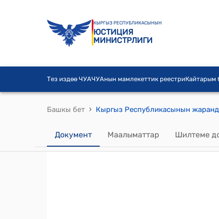
КЫРГЫЗ РЕСПУБЛИКАСЫНЫН
ЮСТИЦИЯ
МИНИСТРЛИГИ
Тез издөө ЧУА
ЧУАнын мамлекеттик реестри
Кайтарым
›
Башкы бет
Документ
Маалыматтар
Шилтеме д