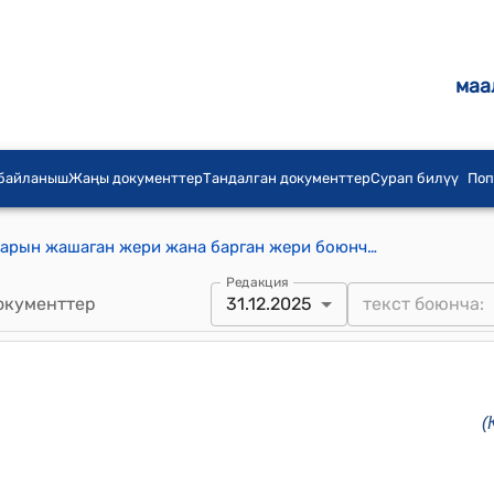
маа
 байланыш
Жаңы документтер
Тандалган документтер
Сурап билүү
Поп
Кыргыз Республикасынын жарандарын жашаган жери жана барган жери боюнча каттоо жана каттоо эсебинен чыгаруу эрежелери жөнүндө ЖОБО
Редакция
окументтер
31.12.2025