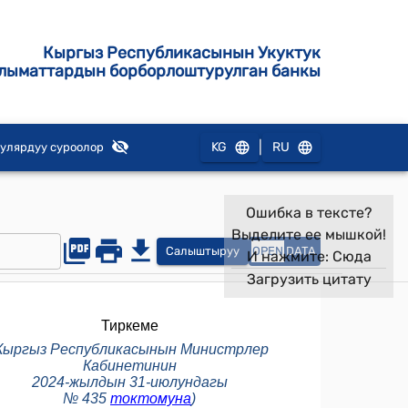
Кыргыз Республикасынын Укуктук
лыматтардын борборлоштурулган банкы
|
KG
RU
улярдуу суроолор
Ошибка в тексте?
Выделите ее мышкой!
Салыштыруу
OPEN
DATA
И нажмите:
Сюда
Загрузить цитату