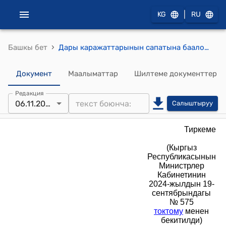
|
KG
RU
›
Башкы бет
Дары каражаттарынын сапатына баалоо жүргүзүүнүн жана дары каражаттарынын сапатына баалоо жүргүзүүдөн бошотуунун тартиби (Кыргыз Республикасынын Министрлер Кабинетинин 2024-жылдын 19-сентябрындагы № 575 токтому менен бекитилди)
Документ
Маалыматтар
Шилтеме документтер
Редакция
06.11.2025
Салыштыруу