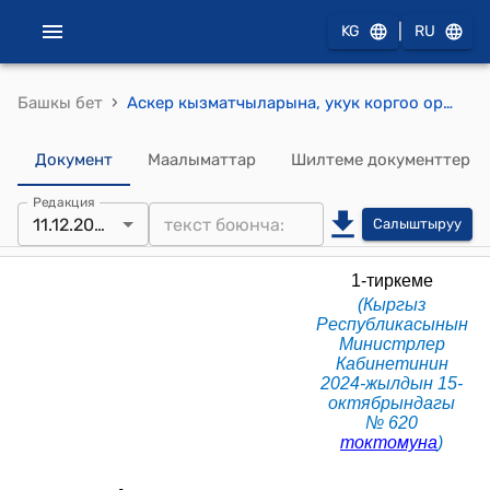
|
KG
RU
›
Башкы бет
Аскер кызматчыларына, укук коргоо органдарынын кызматкерлерине жана алардын үй-бүлө мүчөлөрүнө кызматтык турак жайларды берүү жана аларды пайдалануу тартибинин өзгөчөлүктөрү жөнүндө Жобо (КР Министрлер Кабинетинин 2024-жылдын 15-октябрындагы № 620 токтомуна)
Документ
Маалыматтар
Шилтеме документтер
Редакция
11.12.2025
Салыштыруу