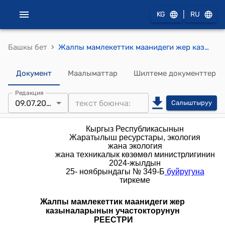
|
KG
RU
›
Башкы бет
Жалпы мамлекеттик маанидеги жер казыналарынын участокторунун Реестри (Кыргыз Республикасынын Жаратылыш ресурстары, экология жана техникалык көзөмөл министрлигинин 2024-жылдын 25-ноябрындагы № 349-П буйругуна тиркеме)
Документ
Маалыматтар
Шилтеме документтер
Редакция
09.07.2026
Салыштыруу