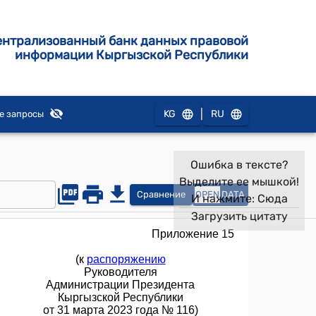
ентрализованный банк данных правовой
информации Кыргызской Республики
|
KG
RU
е запросы
Ошибка в тексте?
Выделите ее мышкой!
Сравнение
OPEN
DATA
И нажмите:
Сюда
Загрузить цитату