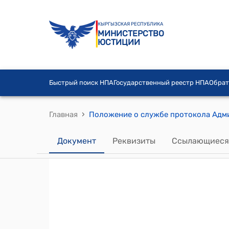
КЫРГЫЗСКАЯ РЕСПУБЛИКА
МИНИСТЕРСТВО
ЮСТИЦИИ
Быстрый поиск НПА
Государственный реестр НПА
Обрат
›
Главная
Документ
Реквизиты
Ссылающиеся