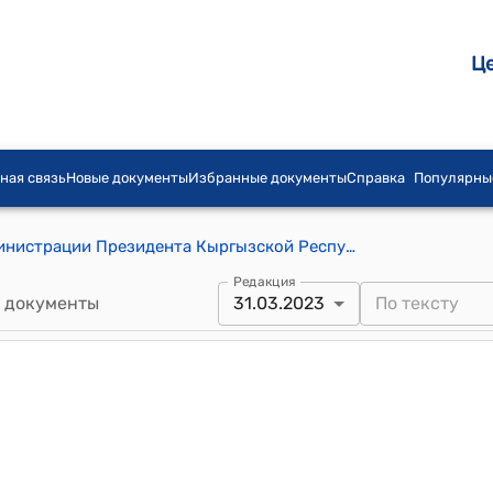
Ц
ная связь
Новые документы
Избранные документы
Справка
Популярны
Положение о службе протокола Администрации Президента Кыргызской Республики (к распоряжению Руководителя Администрации Президента Кыргызской Республики от 31 марта 2023 года № 116)
Редакция
 документы
31.03.2023