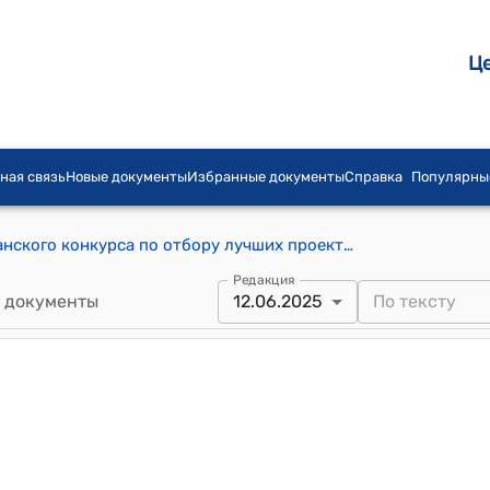
Ц
ная связь
Новые документы
Избранные документы
Справка
Популярны
Положение о проведении республиканского конкурса по отбору лучших проектов новой редакции текста и музыки Государственного гимна Кыргызской Республики (Утверждено распоряжением Кабинета Министров Кыргызской Республики от 4 февраля 2025 года № 58-р)
Редакция
 документы
12.06.2025