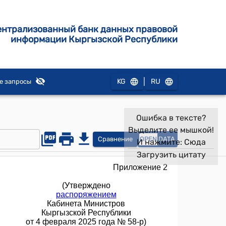
ентрализованный банк данных правовой
информации Кыргызской Республики
|
KG
RU
е запросы
Ошибка в тексте?
Выделите ее мышкой!
Сравнение
OPEN
DATA
И нажмите:
Сюда
Загрузить цитату