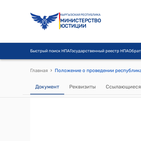
КЫРГЫЗСКАЯ РЕСПУБЛИКА
МИНИСТЕРСТВО
ЮСТИЦИИ
Быстрый поиск НПА
Государственный реестр НПА
Обрат
›
Главная
Документ
Реквизиты
Ссылающиеся