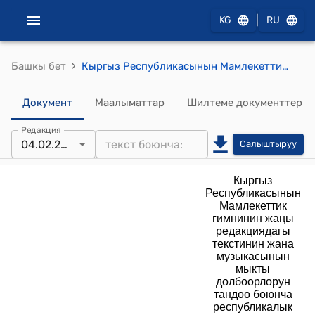
|
KG
RU
›
Башкы бет
Кыргыз Республикасынын Мамлекеттик гимнинин жаңы редакциядагы текстинин жана музыкасынын мыкты долбоорлорун тандоо боюнча республикалык сынак өткөрүү жөнүндө жобого (Кыргыз Республикасынын Министрлер Кабинетинин 2025-жылдын 4-февралындагы № 58-т тескемеси менен бекитилди) тиркемелер
Документ
Маалыматтар
Шилтеме документтер
Редакция
04.02.2025
Салыштыруу