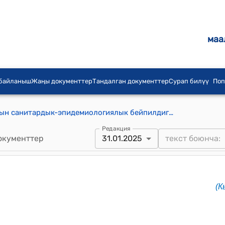
маа
 байланыш
Жаңы документтер
Тандалган документтер
Сурап билүү
Поп
Кыргыз Республикасынын калкынын санитардык-эпидемиологиялык бейпилдигин камсыз кылуу боюнча объекттерге мамлекеттик санитардык-эпидемиологиялык көзөмөл (контроль), санитардык-эпидемиологиялык экспертиза, иликтөө, текшерүү, изилдөө, сыноо жүргүзүүнүн Тартиби (Кыргыз Республикасынын Министрлер Кабинетинин 2025-жылдын 31-январындагы № 46 токтомуна)
Редакция
окументтер
31.01.2025