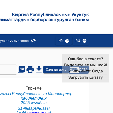
Кыргыз Республикасынын Укуктук
лыматтардын борборлоштурулган банкы
|
KG
RU
улярдуу суроолор
Ошибка в тексте?
Выделите ее мышкой!
Салыштыруу
OPEN
DATA
И нажмите:
Сюда
Загрузить цитату