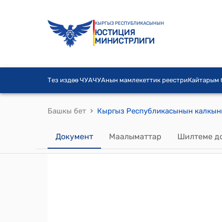
КЫРГЫЗ РЕСПУБЛИКАСЫНЫН
ЮСТИЦИЯ
МИНИСТРЛИГИ
Тез издөө ЧУА
ЧУАнын мамлекеттик реестри
Кайтарым
›
Башкы бет
Документ
Маалыматтар
Шилтеме д