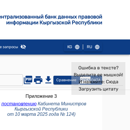
ентрализованный банк данных правовой
информации Кыргызской Республики
|
KG
RU
е запросы
Ошибка в тексте?
Выделите ее мышкой!
Сравнение
OPEN
DATA
И нажмите:
Сюда
Загрузить цитату