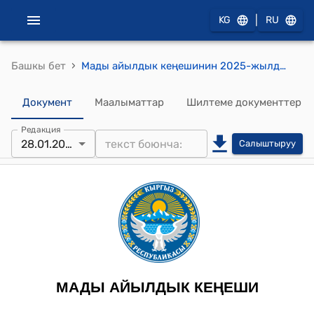
|
KG
RU
›
Башкы бет
Мады айылдык кеңешинин 2025-жылдын 28-январы № 4/8 “Мады айылдык кеңешинин этика кодексин бекитүү” токтому
Документ
Маалыматтар
Шилтеме документтер
Редакция
28.01.2025
Салыштыруу