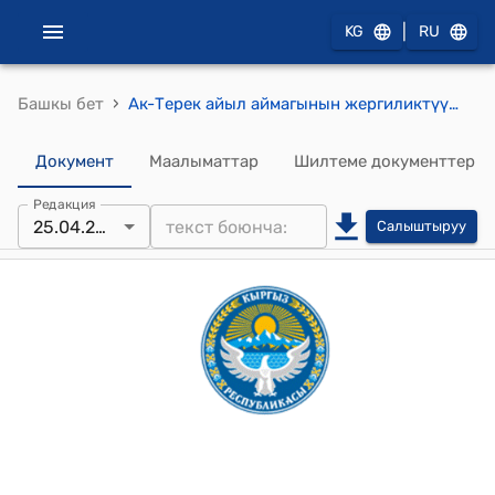
|
KG
RU
›
Башкы бет
Ак-Терек айыл аймагынын жергиликтүү кеңешинин 2025-жылынын 10 мартындагы №53 токтому "Мамлекеттик Лизинг компаниясы ачык акционердик коому менен иш алып баруу үчүн Ак-Терек айыл аймагынын айыл ѳкмѳтүнѳ 1 (бир) даана Экскаватор жана 1 (бир) даана жүк ташуучу Хово автоунаасын алууга макулдук берүү жѳнүндѳ"
Документ
Маалыматтар
Шилтеме документтер
Редакция
25.04.2025
Салыштыруу