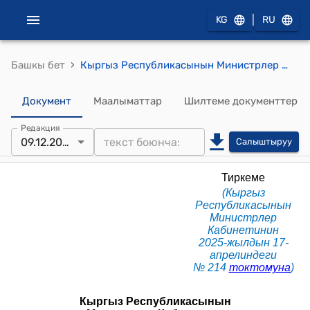
|
KG
RU
›
Башкы бет
Кыргыз Республикасынын Министрлер Кабинетине караштуу Технологиялык парктарды өнүктүрүү боюнча комиссия жөнүндө Жобо (КР Министрлер Кабинетинин 2025-жылдын 17-апрелиндеги № 214 токтомуна)
Документ
Маалыматтар
Шилтеме документтер
Редакция
09.12.2025
Салыштыруу