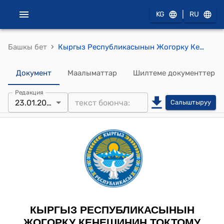
|
KG
RU
›
Башкы бет
Кыргыз Республикасынын Жогорку Кеңешинин 2025-жылдын 23-январындагы № 2731-VII "Балдар жана жаштар арасында баңгизат каражаттарын, психотроптук заттарды, алардын аналогдорун жана прекурсорлорду мыйзамсыз жүгүртүүгө каршы аракеттенүү маселелери боюнча Кыргыз Республикасынын айрым мыйзам актыларына өзгөртүүлөрдү киргизүү жөнүндө" Кыргыз Республикасынын Мыйзамынын долбоорун экинчи окууда кабыл алуу тууралуу" токтому
Документ
Маалыматтар
Шилтеме документтер
Редакция
23.01.2025
Салыштыруу