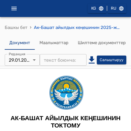
|
KG
RU
›
Башкы бет
Ак-Башат айылдык кеңешинин 2025-жылдын 29-январындагы № 5 "2025-жылдын бюджеттин киреше жана чыгаша бөлүгүн бекитүү жана 2025-жылдын 1-январына карата акча каражаттарынын калдыктарын бөлүштүрүү жөнүндө" токтому
Документ
Маалыматтар
Шилтеме документтер
Редакция
29.01.2025
Салыштыруу