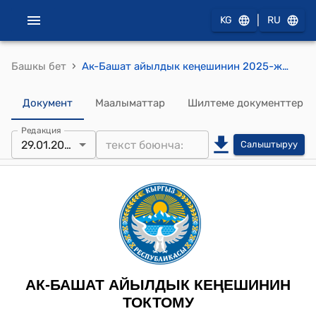
|
KG
RU
›
Башкы бет
Ак-Башат айылдык кеңешинин 2025-жылдын 29-январындагы № 6 "Жер участокторун бир категориядан башка категорияга которуу(трансформациялоо) жөнүндө" токтому
Документ
Маалыматтар
Шилтеме документтер
Редакция
29.01.2025
Салыштыруу