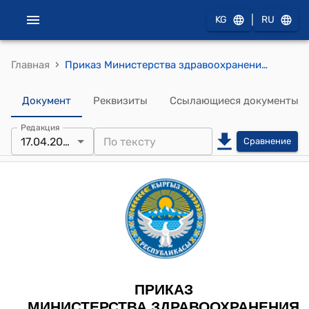
|
KG
RU
›
Главная
Приказ Министерства здравоохранения КР от 17 апреля 2025 года № 416 "Об утверждении стандартов государственных услуг, оказываемых Министерством здравоохранения Кыргызской Республики в области предоставления услуг регистрации, выдачи справок, удостоверений и других документов, а также их копий и дубликатов, включенных в Единый реестр государственных услуг"
Документ
Реквизиты
Ссылающиеся документы
Редакция
17.04.2025
Сравнение