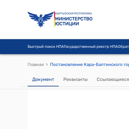
КЫРГЫЗСКАЯ РЕСПУБЛИКА
МИНИСТЕРСТВО
ЮСТИЦИИ
Быстрый поиск НПА
Государственный реестр НПА
Обрат
›
Главная
Документ
Реквизиты
Ссылающиеся