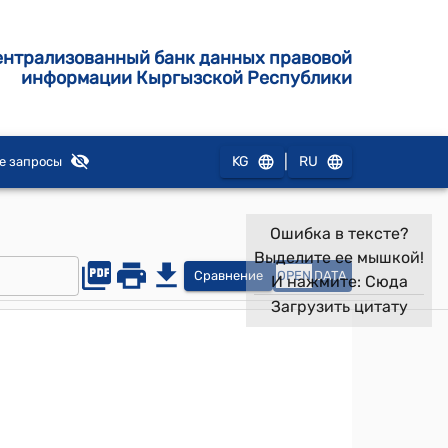
ентрализованный банк данных правовой
информации Кыргызской Республики
|
KG
RU
е запросы
Ошибка в тексте?
Выделите ее мышкой!
Сравнение
OPEN
DATA
И нажмите:
Сюда
Загрузить цитату