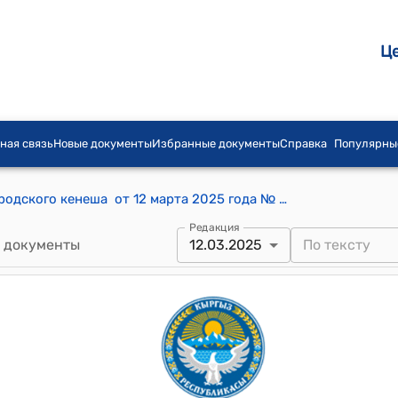
Ц
ная связь
Новые документы
Избранные документы
Справка
Популярны
Постановление Кара-Балтинского городского кенеша от 12 марта 2025 года № 7 "Об утверждении тарифов на аренду спецтехники МП «Дорожно-строительного управления Кара – Балта"
Редакция
 документы
12.03.2025