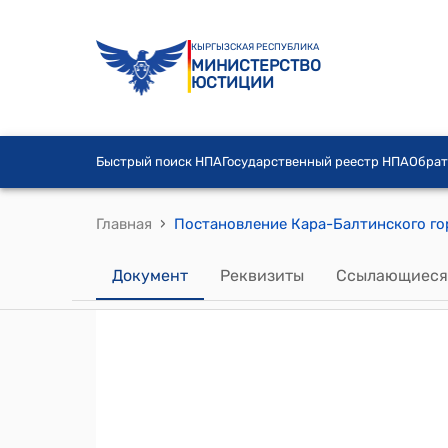
КЫРГЫЗСКАЯ РЕСПУБЛИКА
МИНИСТЕРСТВО
ЮСТИЦИИ
Быстрый поиск НПА
Государственный реестр НПА
Обрат
›
Главная
Документ
Реквизиты
Ссылающиеся