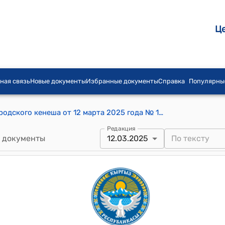
Ц
ная связь
Новые документы
Избранные документы
Справка
Популярны
Постановление Кара-Балтинского городского кенеша от 12 марта 2025 года № 11 "О переводе земельного участка из зоны Р-З в зону П-3"
Редакция
 документы
12.03.2025