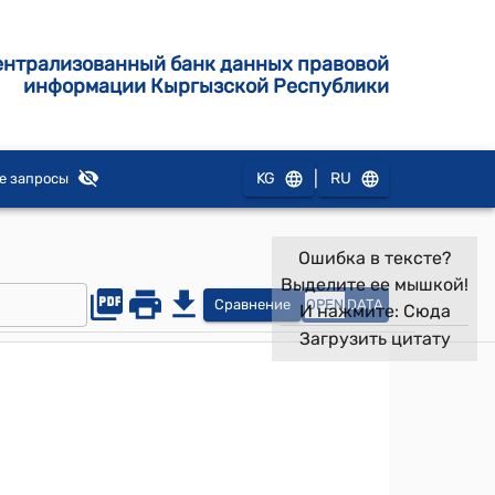
ентрализованный банк данных правовой
информации Кыргызской Республики
|
KG
RU
е запросы
Ошибка в тексте?
Выделите ее мышкой!
Сравнение
OPEN
DATA
И нажмите:
Сюда
Загрузить цитату