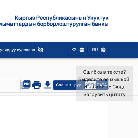
Кыргыз Республикасынын Укуктук
лыматтардын борборлоштурулган банкы
|
KG
RU
улярдуу суроолор
Ошибка в тексте?
Выделите ее мышкой!
Салыштыруу
OPEN
DATA
И нажмите:
Сюда
Загрузить цитату