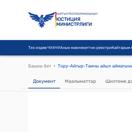
КЫРГЫЗ РЕСПУБЛИКАСЫНЫН
ЮСТИЦИЯ
МИНИСТРЛИГИ
Тез издөө ЧУА
ЧУАнын мамлекеттик реестри
Кайтарым
›
Башкы бет
Документ
Маалыматтар
Шилтеме д