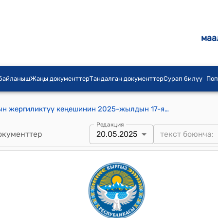
маа
 байланыш
Жаңы документтер
Тандалган документтер
Сурап билүү
Поп
Тору-Айгыр-Тамчы айыл аймагынын жергиликтүү кеңешинин 2025-жылдын 17-январындагы № 16 "Тору-Айгыр-Тамчы айыл аймагында 2024-жылда аткарылган иштер боюнча айыл өкмөтүнүн башчысы Д.Т.Жумабаевдин маалыматы жөнүндө" токтому
Редакция
окументтер
20.05.2025