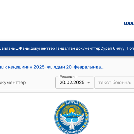
маа
 байланыш
Жаңы документтер
Тандалган документтер
Сурап билүү
Поп
Мин-Булак айыл аймагынын айылдык кеңешинин 2025-жылдын 20-февралындагы "Аукцион өтүүдө кепилдик жана баштапкы бааны бекитип берүү жөнүндө" №4/23 токтому
Редакция
окументтер
20.02.2025