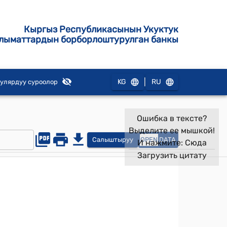
Кыргыз Республикасынын Укуктук
лыматтардын борборлоштурулган банкы
|
KG
RU
улярдуу суроолор
Ошибка в тексте?
Выделите ее мышкой!
Салыштыруу
OPEN
DATA
И нажмите:
Сюда
Загрузить цитату