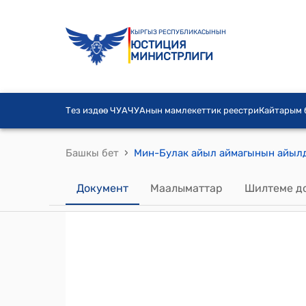
КЫРГЫЗ РЕСПУБЛИКАСЫНЫН
ЮСТИЦИЯ
МИНИСТРЛИГИ
Тез издөө ЧУА
ЧУАнын мамлекеттик реестри
Кайтарым
›
Башкы бет
Документ
Маалыматтар
Шилтеме д