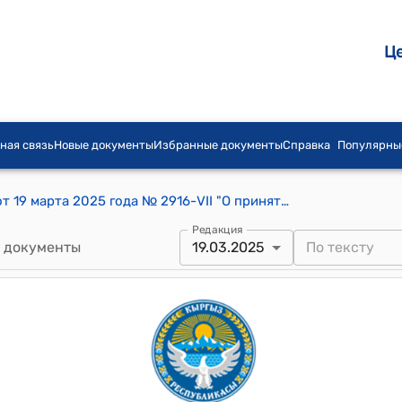
Ц
ная связь
Новые документы
Избранные документы
Справка
Популярны
Постановление Жогорку Кенеша КР от 19 марта 2025 года № 2916-VII "О принятии в первом чтении проекта Закона Кыргызской Республики "О ратификации Соглашения между Кабинетом Министров Кыргызской Республики и Правительством Республики Таджикистан по обеспечению доступа к водохозяйственным и энергетическим объектам, подписанного 13 марта 2025 года в городе Бишкек"
Редакция
 документы
19.03.2025