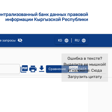
ентрализованный банк данных правовой
информации Кыргызской Республики
|
KG
RU
е запросы
Ошибка в тексте?
Выделите ее мышкой!
Сравнение
OPEN
DATA
И нажмите:
Сюда
Загрузить цитату