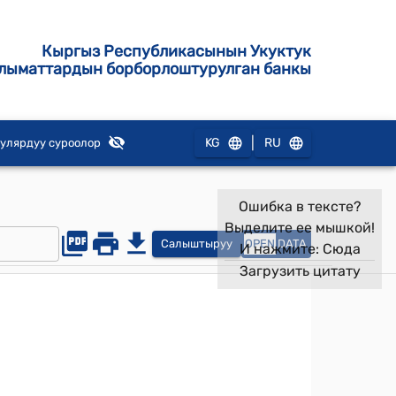
Кыргыз Республикасынын Укуктук
лыматтардын борборлоштурулган банкы
|
KG
RU
улярдуу суроолор
Ошибка в тексте?
Выделите ее мышкой!
Салыштыруу
OPEN
DATA
И нажмите:
Сюда
Загрузить цитату