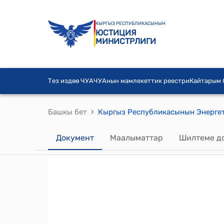
КЫРГЫЗ РЕСПУБЛИКАСЫНЫН
ЮСТИЦИЯ
МИНИСТРЛИГИ
Тез издөө ЧУА
ЧУАнын мамлекеттик реестри
Кайтарым
›
Башкы бет
Документ
Маалыматтар
Шилтеме д