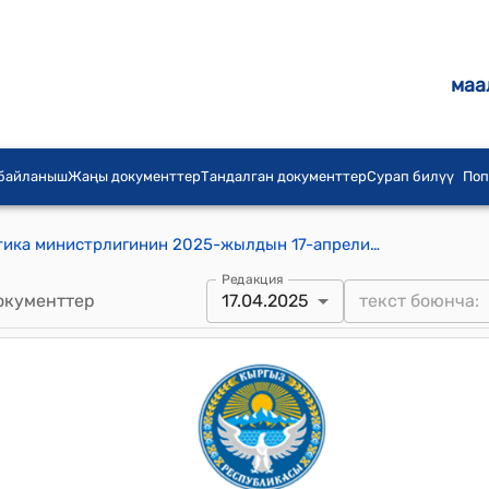
маа
 байланыш
Жаңы документтер
Тандалган документтер
Сурап билүү
Поп
Кыргыз Республикасынын Энергетика министрлигинин 2025-жылдын 17-апрели № 13-49 "2022-жылдын 12-сентябрындагы “бөлүштүрүүчү ишканалар үчүн электр энергетикасы чөйрөсүндөгү айрым маселелер жөнүндө” Кыргыз Республикасынын Энергетика министрлигинин № 01-13/146 буйругуна өзгөртүүлөрдү киргизүү тууралуу" буйругу
Редакция
окументтер
17.04.2025