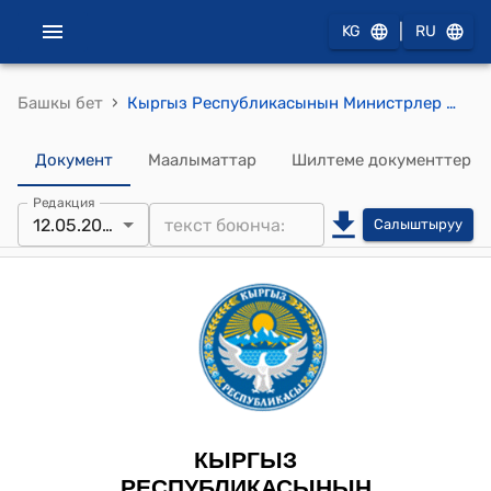
|
KG
RU
›
Башкы бет
Кыргыз Республикасынын Министрлер Кабинетинин 2025-жылдын 12-майы № 247 "Кыргыз Республикасынын Министрлер Кабинетинин 2025-жылдын 31-мартындагы № 169 "Курулуш товарларынын айрым түрлөрүн ташып келүүгө убактылуу тарифтик эмес чараны киргизүү жөнүндө" токтомуна өзгөртүү киргизүү тууралуу" токтому
Документ
Маалыматтар
Шилтеме документтер
Редакция
12.05.2025
Салыштыруу