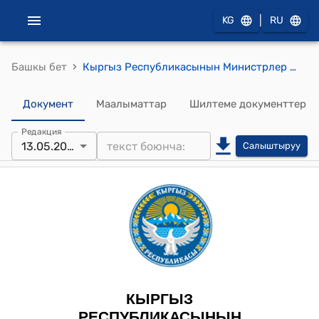
|
KG
RU
›
Башкы бет
Кыргыз Республикасынын Министрлер Кабинетинин 2025-жылдын 13-майы № 252 "Кыргыз Республикасынын Чүй облусунун Ысык-Ата районунун Ак-Кудук айыл аймагында жайгашкан жерлерди "Айыл чарба багытындагы жерлер" категориясынан "Өнөр жайынын, транспорттун, байланыштын, энергетиканын, коргонуунун жерлери жана башка багыттагы жерлер" категориясына которуу (трансформациялоо) жөнүндө" токтому
Документ
Маалыматтар
Шилтеме документтер
Редакция
13.05.2025
Салыштыруу