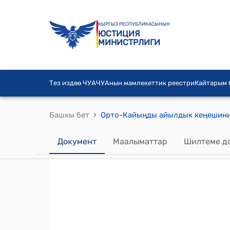
КЫРГЫЗ РЕСПУБЛИКАСЫНЫН
ЮСТИЦИЯ
МИНИСТРЛИГИ
Тез издөө ЧУА
ЧУАнын мамлекеттик реестри
Кайтарым
›
Башкы бет
Документ
Маалыматтар
Шилтеме д