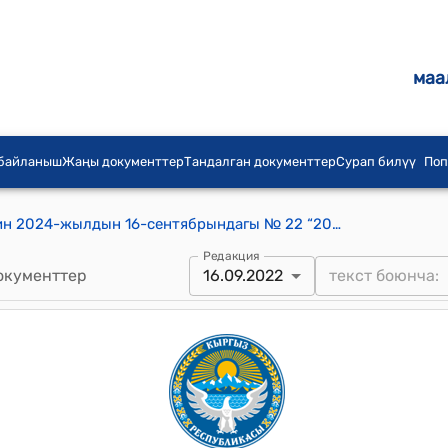
маа
 байланыш
Жаңы документтер
Тандалган документтер
Сурап билүү
Поп
Орто-Кайыңды айылдык кеңешинин 2024-жылдын 16-сентябрындагы № 22 “2025-жылга долбоорлорго өздүк салым бөлүп берүү жөнүндө” токтому
Редакция
окументтер
16.09.2022