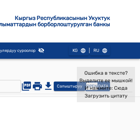
Кыргыз Республикасынын Укуктук
лыматтардын борборлоштурулган банкы
|
KG
RU
улярдуу суроолор
Ошибка в тексте?
Выделите ее мышкой!
Салыштыруу
OPEN
DATA
И нажмите:
Сюда
Загрузить цитату