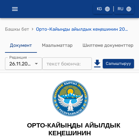
|
KG
RU
›
Башкы бет
Орто-Кайыңды айылдык кеңешинин 2024-жылдын 26-ноябрындагы № 1 “Орто-Кайыңды айылдык кеңешинин төрагасын шайлоонун жыйынтыгы жөнүндө” токтому
Документ
Маалыматтар
Шилтеме документтер
Редакция
26.11.2024
Салыштыруу