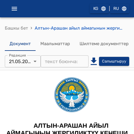
|
KG
RU
›
Башкы бет
Алтын-Арашан айыл аймагынын жергиликтүү кеңешинин 2025-жылдын 27-мартындагы № 34 "Тегизчил айылындагы бузулуп кеткен мурдагы гараждын башкы планына өзгөртүү киргизүү жөнүндө" токтому
Документ
Маалыматтар
Шилтеме документтер
Редакция
21.05.2025
Салыштыруу