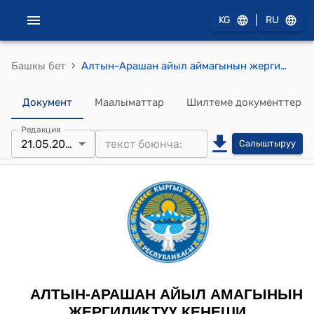
|
KG
RU
›
Башкы бет
Алтын-Арашан айыл аймагынын жергиликтүү кеңешинин 2025-жылдын 30-апрелиндеги №35 "Алтын-Арашан айыл аймагынын жайыттарды башкаруу жана пайдалануу боюнча 2025-2029 жылдарга иш-планы жана бюджетин бекитип берүү жөнүндө" токтому
Документ
Маалыматтар
Шилтеме документтер
Редакция
21.05.2025
Салыштыруу