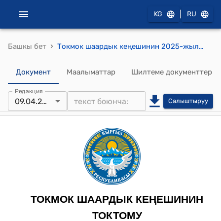
|
KG
RU
›
Башкы бет
Токмок шаардык кеңешинин 2025-жылдын 9-апрели №47/7-6 "Хурова Зухра Ясыровнанын Токмок шаары, Михаил Афанасьев көчөсү, №180 (турак жайдын батыш тарабы) дареги боюнча жайгашкан, жалпы аянты 30,0 ч.м., код ЕНИ 7-10-05-0024-0015 жер участогу менен Токмок шаарынын Муниципалдык менчик башкармалыгынын Токмок шаары, Михаил Афанасьев көчөсү, №180 (Хурова Зухра Ясыровнанын турак-жайынын түндүк тарабы) дареги боюнча жайгашкан, жалпы аянты 30,0 ч.м. жер участогун алмаштырууга Токмок шаарынын мэриясына макулдук берүү жөнүндө" токтому
Документ
Маалыматтар
Шилтеме документтер
Редакция
09.04.2025
Салыштыруу