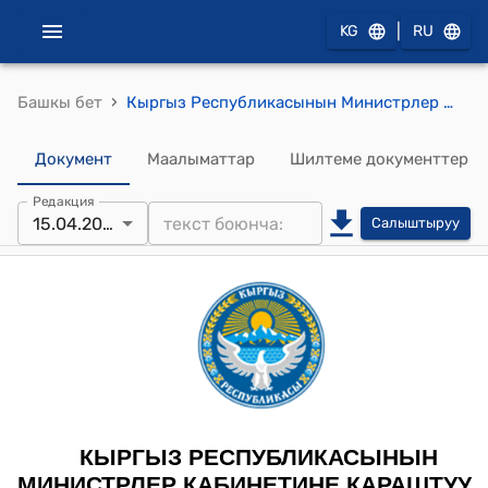
|
KG
RU
›
Башкы бет
Кыргыз Республикасынын Министрлер Кабинетине караштуу Жеке маалыматтарды коргоо боюнча мамлекеттик агенттигинин 2025-жылдын 15-апрелиндеги № 26 "Жеке маалыматтар субъектисинин жеке маалыматтарын үчүнчү тарапка берүү жөнүндө жеке маалыматтар субъектилерине билдирүү тартибин жана формасын бекитүү тууралуу" буйругу
Документ
Маалыматтар
Шилтеме документтер
Редакция
15.04.2025
Салыштыруу