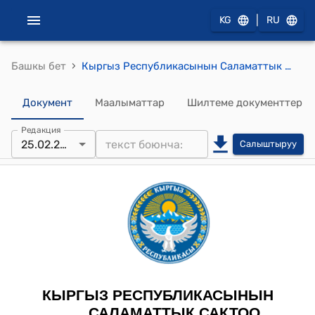
|
KG
RU
›
Башкы бет
Кыргыз Республикасынын Саламаттык сактоо министрлигинин 2025-жылдын 25-февралындагы № 168 Мамлекеттик кызмат көрсөтүүлөрдүн Бирдиктүү реестрине киргизилген Кыргыз Республикасынын Саламаттык сактоо министрлиги тарабынан медициналык кызмат көрсөтүү жаатында көрсөтүлүүчү мамлекеттик кызмат көрсөтүүлөрдүн стандарттарын бекитүү жөнүндө" буйругу
Документ
Маалыматтар
Шилтеме документтер
Редакция
25.02.2025
Салыштыруу