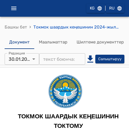
|
KG
RU
›
Башкы бет
Токмок шаардык кеңешинин 2024-жылдын 30-январы №175/31-5 "Токмок шаарынын жергиликтүү бюджетинен 2024-жылдын 1-январына карата эркин калдыктын эсебинен 24 589,9 миң сом суммасында акча каражаттарын максаттуу багыттоого макулдук берүү жөнүндө" токтому
Документ
Маалыматтар
Шилтеме документтер
Редакция
30.01.2024
Салыштыруу