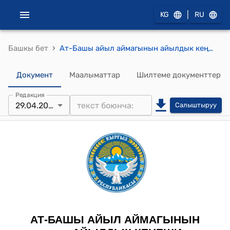
|
KG
RU
›
Башкы бет
Ат-Башы айыл аймагынын айылдык кеңешинин 2025-жылдын 29-апрелиндеги № 7-3 "Ат-Башы айыл аймагындагы жайыт пайдалануучулардын 2025-жылга карата ички тартип эрежелерин бекитүү жөнүндө" Токтому
Документ
Маалыматтар
Шилтеме документтер
Редакция
29.04.2025
Салыштыруу