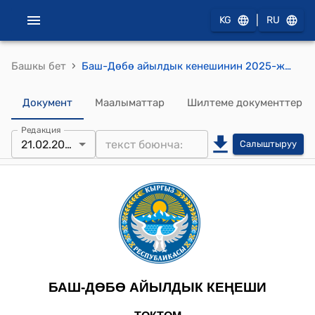
|
KG
RU
›
Башкы бет
Баш-Дөбө айылдык кенешинин 2025-жылдын 21-февралы № 3/3 "Райимжанов Шухратжон Арабидиновичтин арызы жөнүндө" токтому
Документ
Маалыматтар
Шилтеме документтер
Редакция
21.02.2025
Салыштыруу