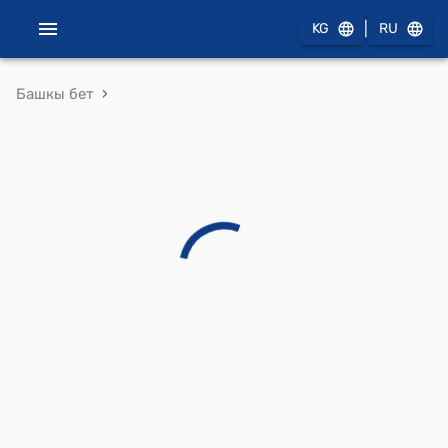
|
KG
RU
›
Башкы бет