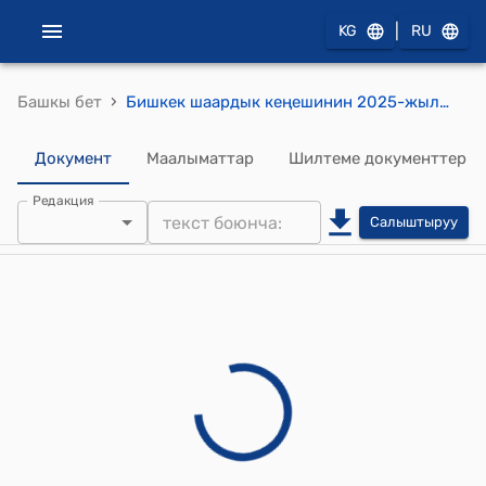
|
KG
RU
›
Башкы бет
Бишкек шаардык кеңешинин 2025-жылдын 27-мартындагы № 16 "Бишкек шаардык кеңешинин 2024-жылдын 23-декабрындагы № 7 "Бишкек шаардык кеңешинин XXIX чакырылышынын туруктуу комиссияларынын төрагаларын жана төрагаларынын орун басарларын бекитүү жөнүндө" токтомунун тиркемесине өзгөртүүлөрдү киргизүү тууралуу" токтому
Документ
Маалыматтар
Шилтеме документтер
Редакция
Салыштыруу