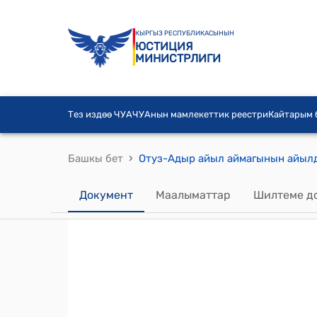
КЫРГЫЗ РЕСПУБЛИКАСЫНЫН
ЮСТИЦИЯ
МИНИСТРЛИГИ
Тез издөө ЧУА
ЧУАнын мамлекеттик реестри
Кайтарым
›
Башкы бет
Документ
Маалыматтар
Шилтеме д