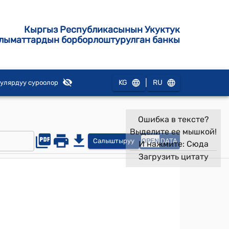
Кыргыз Республикасынын Укуктук
лыматтардын борборлоштурулган банкы
|
KG
RU
улярдуу суроолор
Ошибка в тексте?
Выделите ее мышкой!
Салыштыруу
OPEN
DATA
И нажмите:
Сюда
Загрузить цитату