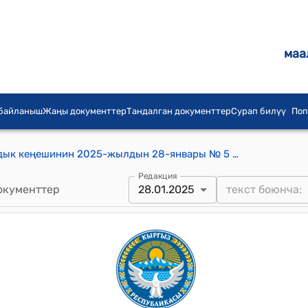
маа
 байланыш
Жаңы документтер
Тандалган документтер
Сурап билүү
Поп
Отуз-Адыр айыл аймагынын айылдык кеңешинин 2025-жылдын 28-январы № 5 Кара-Суу финансы башкармалыгынын 2024-жылдын 21-октябрындагы № 01/313 маалым катын аткаруу жɵнүндɵ токтому
Редакция
окументтер
28.01.2025