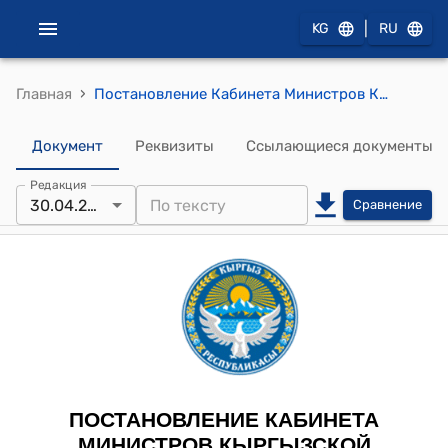
|
KG
RU
›
Главная
Постановление Кабинета Министров КР от 30 апреля 2025 года № 245 "Об утверждении Положения о порядке прохождения военной службы по контракту (пребывания в запасе) офицерским составом и прапорщиками в Вооруженных Силах, других воинских формированиях и государственных органах Кыргызской Республики, в которых законом предусмотрена военная служба"
Документ
Реквизиты
Ссылающиеся документы
Редакция
30.04.2025
Сравнение