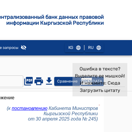
ентрализованный банк данных правовой
информации Кыргызской Республики
|
KG
RU
е запросы
Ошибка в тексте?
Выделите ее мышкой!
Сравнение
OPEN
DATA
И нажмите:
Сюда
Загрузить цитату