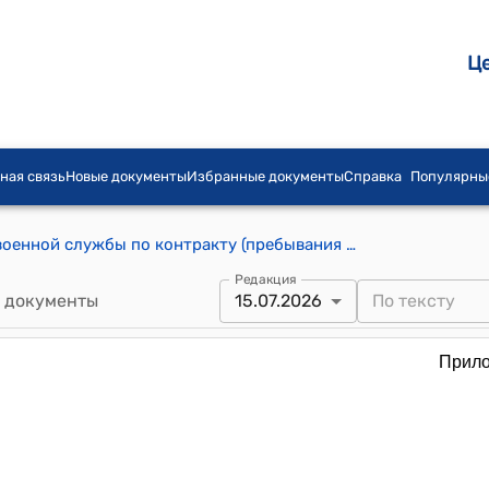
Ц
ная связь
Новые документы
Избранные документы
Справка
Популярны
Положение о порядке прохождения военной службы по контракту (пребывания в запасе) офицерским составом и прапорщиками в Вооруженных Силах, других воинских формированиях и государственных органах Кыргызской Республики, в которых законом предусмотрена военная служба (к постановлению Кабинета Министров Кыргызской Республики от 30 апреля 2025 года № 245)
Редакция
 документы
15.07.2026