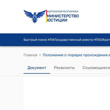
КЫРГЫЗСКАЯ РЕСПУБЛИКА
МИНИСТЕРСТВО
ЮСТИЦИИ
Быстрый поиск НПА
Государственный реестр НПА
Обрат
›
Главная
Документ
Реквизиты
Ссылающиеся