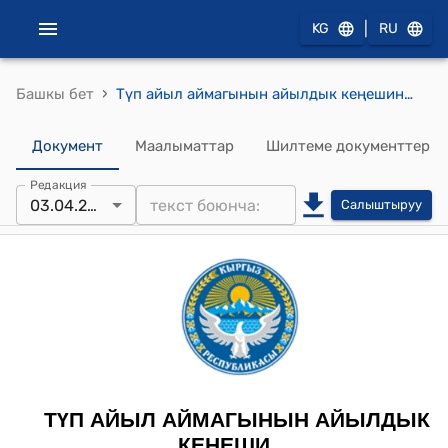
|
KG
RU
›
Башкы бет
Түп айыл аймагынын айылдык кеңешинин 2025-жылдын 3-апрелиндеги №45 "Түп айыл аймагынын №3256 участкалык шайлоо комиссиясынын резервине мүчөлөрдү катоо жөнүндө" токтому
Документ
Маалыматтар
Шилтеме документтер
Редакция
03.04.2025
Салыштыруу