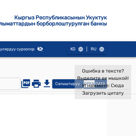
Кыргыз Республикасынын Укуктук
лыматтардын борборлоштурулган банкы
|
KG
RU
улярдуу суроолор
Ошибка в тексте?
Выделите ее мышкой!
Салыштыруу
OPEN
DATA
И нажмите:
Сюда
Загрузить цитату