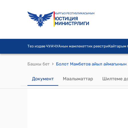
КЫРГЫЗ РЕСПУБЛИКАСЫНЫН
ЮСТИЦИЯ
МИНИСТРЛИГИ
Тез издөө ЧУА
ЧУАнын мамлекеттик реестри
Кайтарым
›
Башкы бет
Документ
Маалыматтар
Шилтеме д