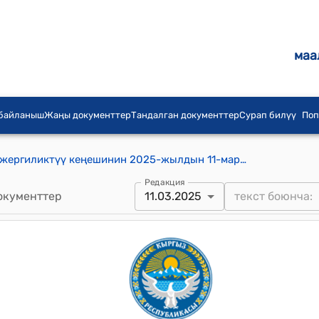
маа
 байланыш
Жаңы документтер
Тандалган документтер
Сурап билүү
Поп
Болот Мамбетов айыл аймагынын жергиликтүү кеңешинин 2025-жылдын 11-мартындагы №44 "Ысык-Кѳл ѳнүктүрүү фондусу тарабынан айыл ѳкмѳттѳрүнѳ лизинг алууга деп бѳлүнгѳн акча каражатынан Болот Мамбетов айыл ѳкмѳтүнѳ Hyunday R380LC-9SH маркасындагы эксковатор алуу жана үнѳмдѳлгѳн 3 003 075,97 сом акча каражатын жылдыруу жөнүндө" токтому
Редакция
окументтер
11.03.2025